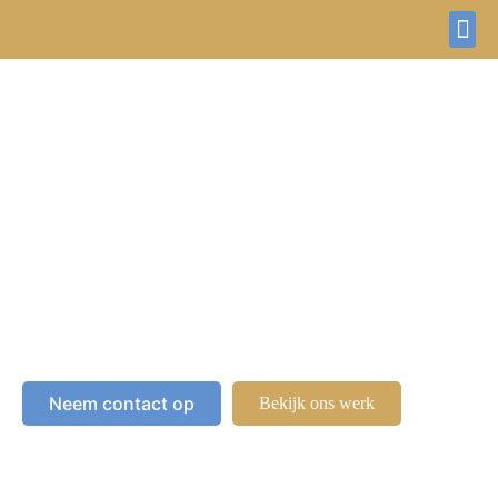
Welkom bij Rietdekkersbedrijf van der Kolk
Wij gaan al sinds 1987 alleen
voor kwaliteit
Neem contact op
Bekijk ons werk